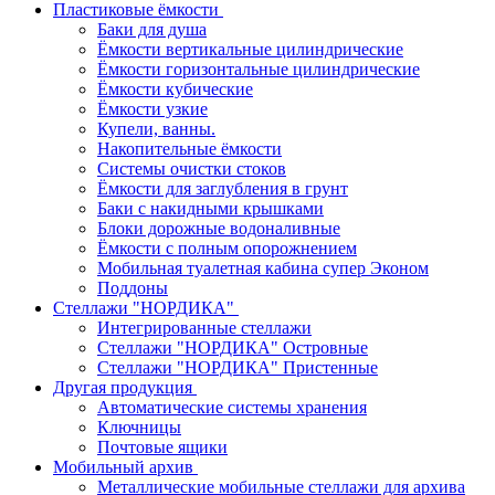
Пластиковые ёмкости
Баки для душа
Ёмкости вертикальные цилиндрические
Ёмкости горизонтальные цилиндрические
Ёмкости кубические
Ёмкости узкие
Купели, ванны.
Накопительные ёмкости
Системы очистки стоков
Ёмкости для заглубления в грунт
Баки с накидными крышками
Блоки дорожные водоналивные
Ёмкости с полным опорожнением
Мобильная туалетная кабина супер Эконом
Поддоны
Стеллажи "НОРДИКА"
Интегрированные стеллажи
Стеллажи "НОРДИКА" Островные
Стеллажи "НОРДИКА" Пристенные
Другая продукция
Автоматические системы хранения
Ключницы
Почтовые ящики
Мобильный архив
Металлические мобильные стеллажи для архива