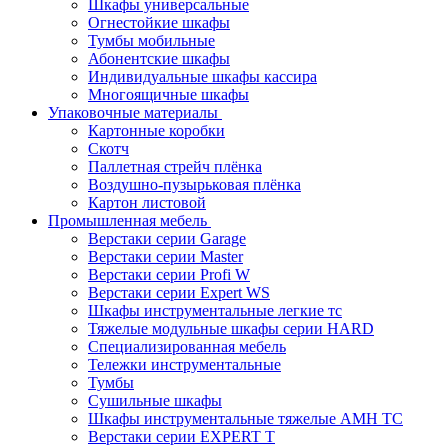
Шкафы универсальные
Огнестойкие шкафы
Тумбы мобильные
Абонентские шкафы
Индивидуальные шкафы кассира
Многоящичные шкафы
Упаковочные материалы
Картонные коробки
Скотч
Паллетная стрейч плёнка
Воздушно-пузырьковая плёнка
Картон листовой
Промышленная мебель
Верстаки серии Garage
Верстаки серии Master
Верстаки серии Profi W
Верстаки серии Expert WS
Шкафы инструментальные легкие тс
Тяжелые модульные шкафы серии HARD
Cпециализированная мебель
Тележки инструментальные
Тумбы
Cушильные шкафы
Шкафы инструментальные тяжелые AMH TC
Верстаки серии EXPERT T