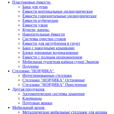
Пластиковые ёмкости
Баки для душа
Ёмкости вертикальные цилиндрические
Ёмкости горизонтальные цилиндрические
Ёмкости кубические
Ёмкости узкие
Купели, ванны.
Накопительные ёмкости
Системы очистки стоков
Ёмкости для заглубления в грунт
Баки с накидными крышками
Блоки дорожные водоналивные
Ёмкости с полным опорожнением
Мобильная туалетная кабина супер Эконом
Поддоны
Стеллажи "НОРДИКА"
Интегрированные стеллажи
Стеллажи "НОРДИКА" Островные
Стеллажи "НОРДИКА" Пристенные
Другая продукция
Автоматические системы хранения
Ключницы
Почтовые ящики
Мобильный архив
Металлические мобильные стеллажи для архива