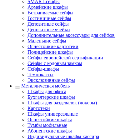
SMART-сейфы
Армейские шкафы
Встраиваемые сейфы
Гостиничные сейфы
Депозитные сейфы
Депозитные ячейки
Дополнительные аксессуары для сейфов
Маленькие сейфы
Огнестойкие картотеки
Полицейские шкафы
Сейфы европейской сертификации
Сейфы с кодовым замком
Сейфы-шкафы
Темпокассы
Эксклюзивные сейфы
Металлическая мебель
Шкафы для офиса
Бухгалтерские шкафы
Шкафы для раздевалок (локеры)
Картотеки
Шкафы универсальные
Огнестойкие шкафы
Тумбы мобильные
Абонентские шкафы
Индивидуальные шкафы кассира