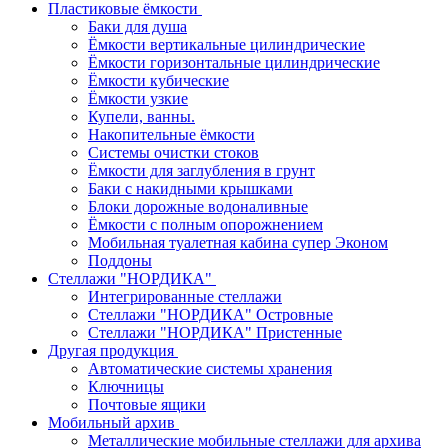
Пластиковые ёмкости
Баки для душа
Ёмкости вертикальные цилиндрические
Ёмкости горизонтальные цилиндрические
Ёмкости кубические
Ёмкости узкие
Купели, ванны.
Накопительные ёмкости
Системы очистки стоков
Ёмкости для заглубления в грунт
Баки с накидными крышками
Блоки дорожные водоналивные
Ёмкости с полным опорожнением
Мобильная туалетная кабина супер Эконом
Поддоны
Стеллажи "НОРДИКА"
Интегрированные стеллажи
Стеллажи "НОРДИКА" Островные
Стеллажи "НОРДИКА" Пристенные
Другая продукция
Автоматические системы хранения
Ключницы
Почтовые ящики
Мобильный архив
Металлические мобильные стеллажи для архива