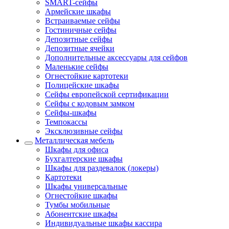
SMART-сейфы
Армейские шкафы
Встраиваемые сейфы
Гостиничные сейфы
Депозитные сейфы
Депозитные ячейки
Дополнительные аксессуары для сейфов
Маленькие сейфы
Огнестойкие картотеки
Полицейские шкафы
Сейфы европейской сертификации
Сейфы с кодовым замком
Сейфы-шкафы
Темпокассы
Эксклюзивные сейфы
Металлическая мебель
Шкафы для офиса
Бухгалтерские шкафы
Шкафы для раздевалок (локеры)
Картотеки
Шкафы универсальные
Огнестойкие шкафы
Тумбы мобильные
Абонентские шкафы
Индивидуальные шкафы кассира