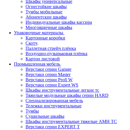
Шкафы универсальные
Огнестойкие шкафы
Тумбы мобильные
Абонентские шкафы
Индивидуальные шкафы кассира
Многоящичные шкафы
Упаковочные материалы
Картонные коробки
Скотч
Паллетная стрейч плёнка
Воздушно-пузырьковая плёнка
Картон листовой
Промышленная мебель
Верстаки серии Garage
Верстаки серии Master
Верстаки серии Profi W
Верстаки серии Expert WS
Шкафы инструментальные легкие тс
Тяжелые модульные шкафы серии HARD
Cпециализированная мебель
Тележки инструментальные
Тумбы
Cушильные шкафы
Шкафы инструментальные тяжелые AMH TC
Верстаки серии EXPERT T