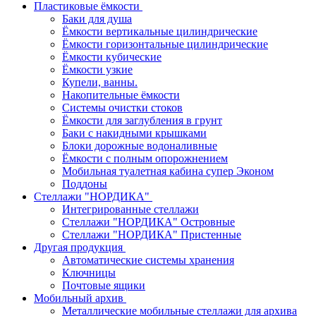
Пластиковые ёмкости
Баки для душа
Ёмкости вертикальные цилиндрические
Ёмкости горизонтальные цилиндрические
Ёмкости кубические
Ёмкости узкие
Купели, ванны.
Накопительные ёмкости
Системы очистки стоков
Ёмкости для заглубления в грунт
Баки с накидными крышками
Блоки дорожные водоналивные
Ёмкости с полным опорожнением
Мобильная туалетная кабина супер Эконом
Поддоны
Стеллажи "НОРДИКА"
Интегрированные стеллажи
Стеллажи "НОРДИКА" Островные
Стеллажи "НОРДИКА" Пристенные
Другая продукция
Автоматические системы хранения
Ключницы
Почтовые ящики
Мобильный архив
Металлические мобильные стеллажи для архива