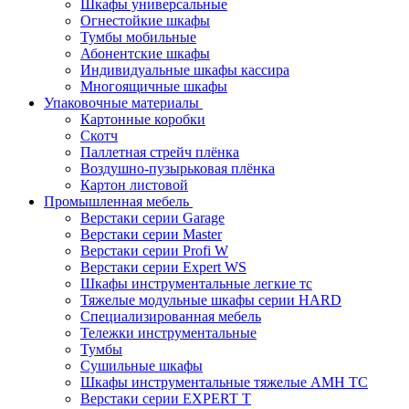
Шкафы универсальные
Огнестойкие шкафы
Тумбы мобильные
Абонентские шкафы
Индивидуальные шкафы кассира
Многоящичные шкафы
Упаковочные материалы
Картонные коробки
Скотч
Паллетная стрейч плёнка
Воздушно-пузырьковая плёнка
Картон листовой
Промышленная мебель
Верстаки серии Garage
Верстаки серии Master
Верстаки серии Profi W
Верстаки серии Expert WS
Шкафы инструментальные легкие тс
Тяжелые модульные шкафы серии HARD
Cпециализированная мебель
Тележки инструментальные
Тумбы
Cушильные шкафы
Шкафы инструментальные тяжелые AMH TC
Верстаки серии EXPERT T