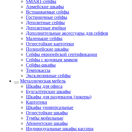
SMART-сейфы
Армейские шкафы
Встраиваемые сейфы
Гостиничные сейфы
Депозитные сейфы
Депозитные ячейки
Дополнительные аксессуары для сейфов
Маленькие сейфы
Огнестойкие картотеки
Полицейские шкафы
Сейфы европейской сертификации
Сейфы с кодовым замком
Сейфы-шкафы
Темпокассы
Эксклюзивные сейфы
Металлическая мебель
Шкафы для офиса
Бухгалтерские шкафы
Шкафы для раздевалок (локеры)
Картотеки
Шкафы универсальные
Огнестойкие шкафы
Тумбы мобильные
Абонентские шкафы
Индивидуальные шкафы кассира