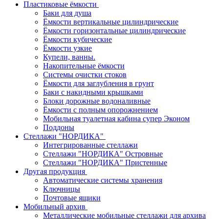
Пластиковые ёмкости
Баки для душа
Ёмкости вертикальные цилиндрические
Ёмкости горизонтальные цилиндрические
Ёмкости кубические
Ёмкости узкие
Купели, ванны.
Накопительные ёмкости
Системы очистки стоков
Ёмкости для заглубления в грунт
Баки с накидными крышками
Блоки дорожные водоналивные
Ёмкости с полным опорожнением
Мобильная туалетная кабина супер Эконом
Поддоны
Стеллажи "НОРДИКА"
Интегрированные стеллажи
Стеллажи "НОРДИКА" Островные
Стеллажи "НОРДИКА" Пристенные
Другая продукция
Автоматические системы хранения
Ключницы
Почтовые ящики
Мобильный архив
Металлические мобильные стеллажи для архива