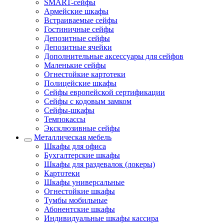
SMART-сейфы
Армейские шкафы
Встраиваемые сейфы
Гостиничные сейфы
Депозитные сейфы
Депозитные ячейки
Дополнительные аксессуары для сейфов
Маленькие сейфы
Огнестойкие картотеки
Полицейские шкафы
Сейфы европейской сертификации
Сейфы с кодовым замком
Сейфы-шкафы
Темпокассы
Эксклюзивные сейфы
Металлическая мебель
Шкафы для офиса
Бухгалтерские шкафы
Шкафы для раздевалок (локеры)
Картотеки
Шкафы универсальные
Огнестойкие шкафы
Тумбы мобильные
Абонентские шкафы
Индивидуальные шкафы кассира