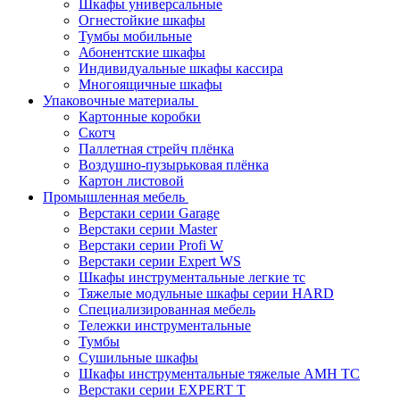
Шкафы универсальные
Огнестойкие шкафы
Тумбы мобильные
Абонентские шкафы
Индивидуальные шкафы кассира
Многоящичные шкафы
Упаковочные материалы
Картонные коробки
Скотч
Паллетная стрейч плёнка
Воздушно-пузырьковая плёнка
Картон листовой
Промышленная мебель
Верстаки серии Garage
Верстаки серии Master
Верстаки серии Profi W
Верстаки серии Expert WS
Шкафы инструментальные легкие тс
Тяжелые модульные шкафы серии HARD
Cпециализированная мебель
Тележки инструментальные
Тумбы
Cушильные шкафы
Шкафы инструментальные тяжелые AMH TC
Верстаки серии EXPERT T