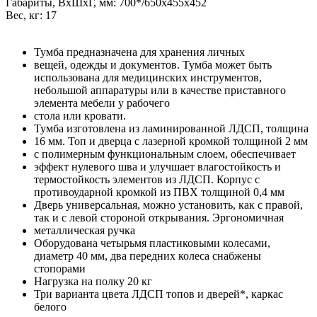
Габариты, ВxШxГ, мм: 700*/650x455x452
Вес, кг: 17
Тумба предназначена для хранения личных
вещей, одежды и документов. Тумба может быть
использована для медицинских инструментов,
небольшой аппаратуры или в качестве приставного
элемента мебели у рабочего
стола или кровати.
Тумба изготовлена из ламинированной ЛДСП, толщина
16 мм. Топ и дверца с лазерной кромкой толщиной 2 мм
с полимерным функциональным слоем, обеспечивает
эффект нулевого шва и улучшает влагостойкость и
термостойкость элементов из ЛДСП. Корпус с
противоударной кромкой из ПВХ толщиной 0,4 мм
Дверь универсальная, можно установить, как с правой,
так и с левой стороной открывания. Эргономичная
металлическая ручка
Оборудована четырьмя пластиковыми колесами,
диаметр 40 мм, два передних колеса снабжены
стопорами
Нагрузка на полку 20 кг
Три варианта цвета ЛДСП топов и дверей*, каркас
белого