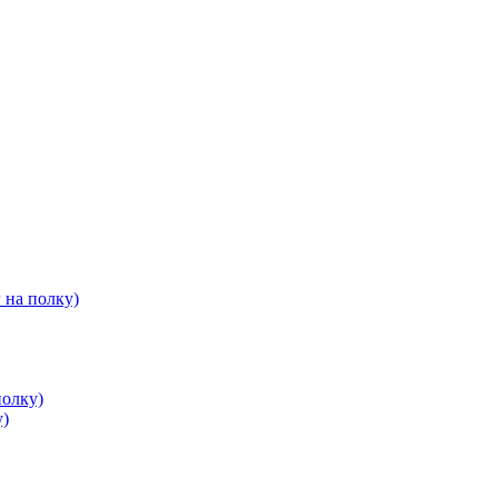
 на полку)
полку)
у)