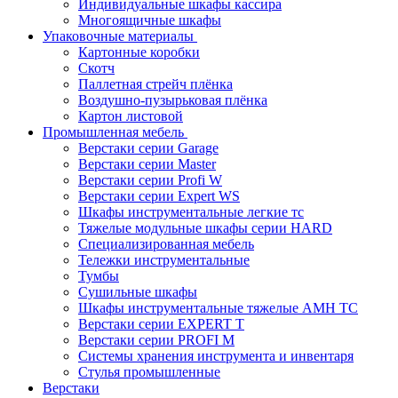
Индивидуальные шкафы кассира
Многоящичные шкафы
Упаковочные материалы
Картонные коробки
Скотч
Паллетная стрейч плёнка
Воздушно-пузырьковая плёнка
Картон листовой
Промышленная мебель
Верстаки серии Garage
Верстаки серии Master
Верстаки серии Profi W
Верстаки серии Expert WS
Шкафы инструментальные легкие тс
Тяжелые модульные шкафы серии HARD
Cпециализированная мебель
Тележки инструментальные
Тумбы
Cушильные шкафы
Шкафы инструментальные тяжелые AMH TC
Верстаки серии EXPERT T
Верстаки серии PROFI M
Системы хранения инструмента и инвентаря
Стулья промышленные
Верстаки