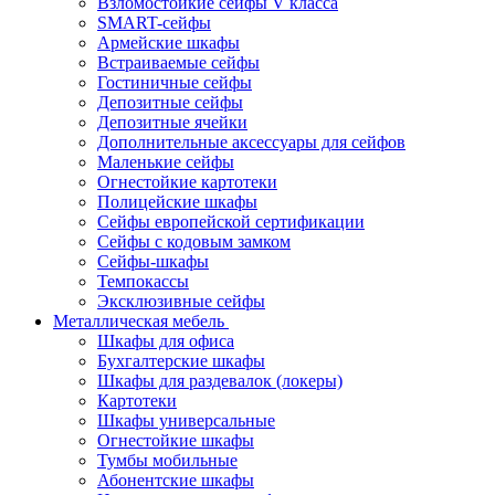
Взломостойкие сейфы V класса
SMART-сейфы
Армейские шкафы
Встраиваемые сейфы
Гостиничные сейфы
Депозитные сейфы
Депозитные ячейки
Дополнительные аксессуары для сейфов
Маленькие сейфы
Огнестойкие картотеки
Полицейские шкафы
Сейфы европейской сертификации
Сейфы с кодовым замком
Сейфы-шкафы
Темпокассы
Эксклюзивные сейфы
Металлическая мебель
Шкафы для офиса
Бухгалтерские шкафы
Шкафы для раздевалок (локеры)
Картотеки
Шкафы универсальные
Огнестойкие шкафы
Тумбы мобильные
Абонентские шкафы