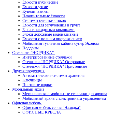
Ёмкости кубические
Ёмкости узкие
Купели, ванны.
Накопительные ёмкости
Системы очистки стоков
Ёмкости для заглубления в грунт
Баки с накидными крышками
Блоки дорожные водоналивные
Ёмкости с полным опорожнением
Мобильная туалетная кабина супер Эконом
Поддоны
Стеллажи "НОРДИКА"
Интегрированные стеллажи
Стеллажи "НОРДИКА" Островные
Стеллажи "НОРДИКА" Пристенные
Другая продукция
Автоматические системы хранения
Ключницы
Почтовые ящики
Мобильный архив
Металлические мобильные стеллажи для архива
Мобильный архив с электронным управлением
Офисная мебель
Офисная мебель серия "Находка"
ОФИСНЫЕ КРЕСЛА