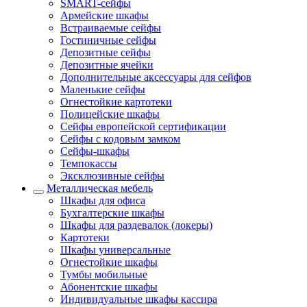
SMART-сейфы
Армейские шкафы
Встраиваемые сейфы
Гостиничные сейфы
Депозитные сейфы
Депозитные ячейки
Дополнительные аксессуары для сейфов
Маленькие сейфы
Огнестойкие картотеки
Полицейские шкафы
Сейфы европейской сертификации
Сейфы с кодовым замком
Сейфы-шкафы
Темпокассы
Эксклюзивные сейфы
Металлическая мебель
Шкафы для офиса
Бухгалтерские шкафы
Шкафы для раздевалок (локеры)
Картотеки
Шкафы универсальные
Огнестойкие шкафы
Тумбы мобильные
Абонентские шкафы
Индивидуальные шкафы кассира