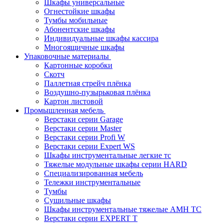
Шкафы универсальные
Огнестойкие шкафы
Тумбы мобильные
Абонентские шкафы
Индивидуальные шкафы кассира
Многоящичные шкафы
Упаковочные материалы
Картонные коробки
Скотч
Паллетная стрейч плёнка
Воздушно-пузырьковая плёнка
Картон листовой
Промышленная мебель
Верстаки серии Garage
Верстаки серии Master
Верстаки серии Profi W
Верстаки серии Expert WS
Шкафы инструментальные легкие тс
Тяжелые модульные шкафы серии HARD
Cпециализированная мебель
Тележки инструментальные
Тумбы
Cушильные шкафы
Шкафы инструментальные тяжелые AMH TC
Верстаки серии EXPERT T