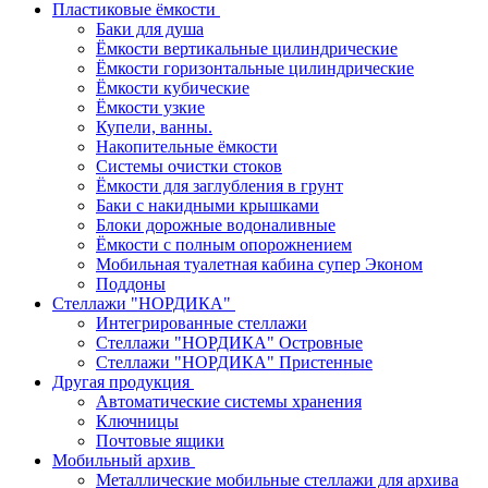
Пластиковые ёмкости
Баки для душа
Ёмкости вертикальные цилиндрические
Ёмкости горизонтальные цилиндрические
Ёмкости кубические
Ёмкости узкие
Купели, ванны.
Накопительные ёмкости
Системы очистки стоков
Ёмкости для заглубления в грунт
Баки с накидными крышками
Блоки дорожные водоналивные
Ёмкости с полным опорожнением
Мобильная туалетная кабина супер Эконом
Поддоны
Стеллажи "НОРДИКА"
Интегрированные стеллажи
Стеллажи "НОРДИКА" Островные
Стеллажи "НОРДИКА" Пристенные
Другая продукция
Автоматические системы хранения
Ключницы
Почтовые ящики
Мобильный архив
Металлические мобильные стеллажи для архива