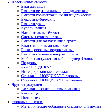
Пластиковые ёмкости
Баки для душа
Ёмкости вертикальные цилиндрические
Ёмкости горизонтальные цилиндрические
Ёмкости кубические
Ёмкости узкие
Купели, ванны.
Накопительные ёмкости
Системы очистки стоков
Ёмкости для заглубления в грунт
Баки с накидными крышками
Блоки дорожные водоналивные
Ёмкости с полным опорожнением
Мобильная туалетная кабина супер Эконом
Поддоны
Стеллажи "НОРДИКА"
Интегрированные стеллажи
Стеллажи "НОРДИКА" Островные
Стеллажи "НОРДИКА" Пристенные
Другая продукция
Автоматические системы хранения
Ключницы
Почтовые ящики
Мобильный архив
Металлические мобильные стеллажи для архива