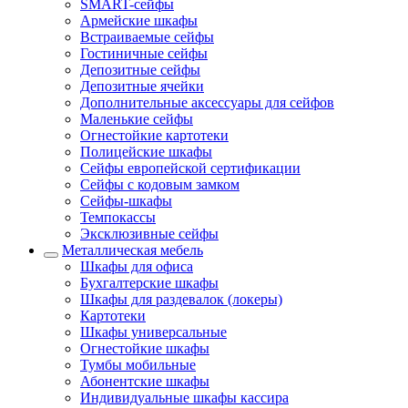
SMART-сейфы
Армейские шкафы
Встраиваемые сейфы
Гостиничные сейфы
Депозитные сейфы
Депозитные ячейки
Дополнительные аксессуары для сейфов
Маленькие сейфы
Огнестойкие картотеки
Полицейские шкафы
Сейфы европейской сертификации
Сейфы с кодовым замком
Сейфы-шкафы
Темпокассы
Эксклюзивные сейфы
Металлическая мебель
Шкафы для офиса
Бухгалтерские шкафы
Шкафы для раздевалок (локеры)
Картотеки
Шкафы универсальные
Огнестойкие шкафы
Тумбы мобильные
Абонентские шкафы
Индивидуальные шкафы кассира