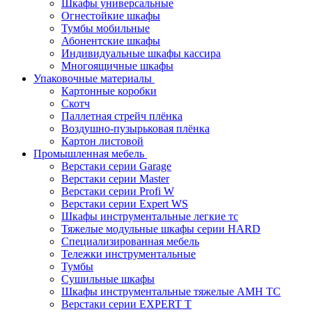
Шкафы универсальные
Огнестойкие шкафы
Тумбы мобильные
Абонентские шкафы
Индивидуальные шкафы кассира
Многоящичные шкафы
Упаковочные материалы
Картонные коробки
Скотч
Паллетная стрейч плёнка
Воздушно-пузырьковая плёнка
Картон листовой
Промышленная мебель
Верстаки серии Garage
Верстаки серии Master
Верстаки серии Profi W
Верстаки серии Expert WS
Шкафы инструментальные легкие тс
Тяжелые модульные шкафы серии HARD
Cпециализированная мебель
Тележки инструментальные
Тумбы
Cушильные шкафы
Шкафы инструментальные тяжелые AMH TC
Верстаки серии EXPERT T