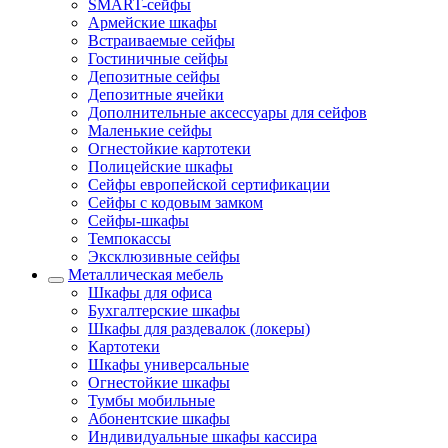
SMART-сейфы
Армейские шкафы
Встраиваемые сейфы
Гостиничные сейфы
Депозитные сейфы
Депозитные ячейки
Дополнительные аксессуары для сейфов
Маленькие сейфы
Огнестойкие картотеки
Полицейские шкафы
Сейфы европейской сертификации
Сейфы с кодовым замком
Сейфы-шкафы
Темпокассы
Эксклюзивные сейфы
Металлическая мебель
Шкафы для офиса
Бухгалтерские шкафы
Шкафы для раздевалок (локеры)
Картотеки
Шкафы универсальные
Огнестойкие шкафы
Тумбы мобильные
Абонентские шкафы
Индивидуальные шкафы кассира