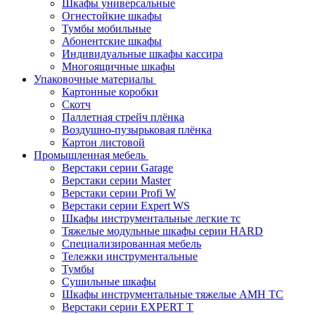
Шкафы универсальные
Огнестойкие шкафы
Тумбы мобильные
Абонентские шкафы
Индивидуальные шкафы кассира
Многоящичные шкафы
Упаковочные материалы
Картонные коробки
Скотч
Паллетная стрейч плёнка
Воздушно-пузырьковая плёнка
Картон листовой
Промышленная мебель
Верстаки серии Garage
Верстаки серии Master
Верстаки серии Profi W
Верстаки серии Expert WS
Шкафы инструментальные легкие тс
Тяжелые модульные шкафы серии HARD
Cпециализированная мебель
Тележки инструментальные
Тумбы
Cушильные шкафы
Шкафы инструментальные тяжелые AMH TC
Верстаки серии EXPERT T