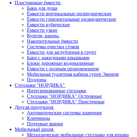
Пластиковые ёмкости
Баки для душа
Ёмкости вертикальные цилиндрические
Ёмкости горизонтальные цилиндрические
Ёмкости кубические
Ёмкости узкие
Купели, ванны.
Накопительные ёмкости
Системы очистки стоков
Ёмкости для заглубления в грунт
Баки с накидными крышками
Блоки дорожные водоналивные
Ёмкости с полным опорожнением
Мобильная туалетная кабина супер Эконом
Поддоны
Стеллажи "НОРДИКА"
Интегрированные стеллажи
Стеллажи "НОРДИКА" Островные
Стеллажи "НОРДИКА" Пристенные
Другая продукция
Автоматические системы хранения
Ключницы
Почтовые ящики
Мобильный архив
Металлические мобильные стеллажи для архива