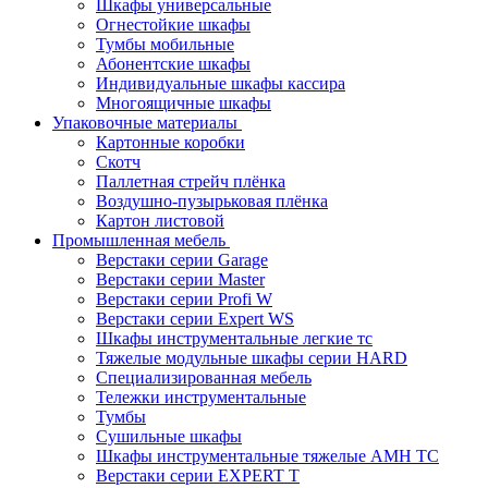
Шкафы универсальные
Огнестойкие шкафы
Тумбы мобильные
Абонентские шкафы
Индивидуальные шкафы кассира
Многоящичные шкафы
Упаковочные материалы
Картонные коробки
Скотч
Паллетная стрейч плёнка
Воздушно-пузырьковая плёнка
Картон листовой
Промышленная мебель
Верстаки серии Garage
Верстаки серии Master
Верстаки серии Profi W
Верстаки серии Expert WS
Шкафы инструментальные легкие тс
Тяжелые модульные шкафы серии HARD
Cпециализированная мебель
Тележки инструментальные
Тумбы
Cушильные шкафы
Шкафы инструментальные тяжелые AMH TC
Верстаки серии EXPERT T