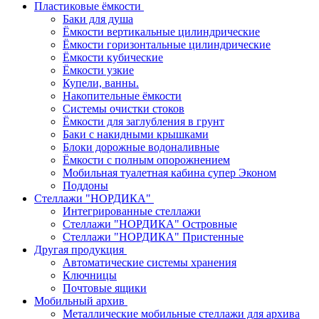
Пластиковые ёмкости
Баки для душа
Ёмкости вертикальные цилиндрические
Ёмкости горизонтальные цилиндрические
Ёмкости кубические
Ёмкости узкие
Купели, ванны.
Накопительные ёмкости
Системы очистки стоков
Ёмкости для заглубления в грунт
Баки с накидными крышками
Блоки дорожные водоналивные
Ёмкости с полным опорожнением
Мобильная туалетная кабина супер Эконом
Поддоны
Стеллажи "НОРДИКА"
Интегрированные стеллажи
Стеллажи "НОРДИКА" Островные
Стеллажи "НОРДИКА" Пристенные
Другая продукция
Автоматические системы хранения
Ключницы
Почтовые ящики
Мобильный архив
Металлические мобильные стеллажи для архива