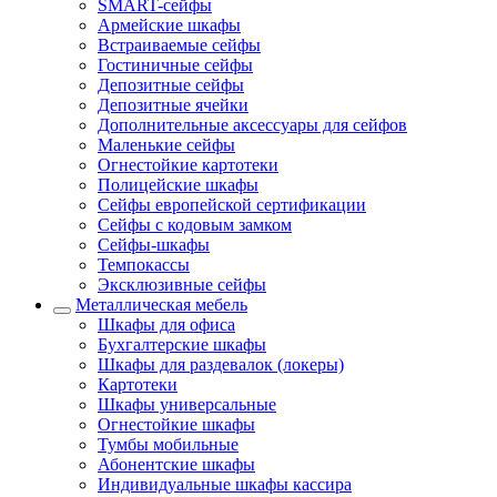
SMART-сейфы
Армейские шкафы
Встраиваемые сейфы
Гостиничные сейфы
Депозитные сейфы
Депозитные ячейки
Дополнительные аксессуары для сейфов
Маленькие сейфы
Огнестойкие картотеки
Полицейские шкафы
Сейфы европейской сертификации
Сейфы с кодовым замком
Сейфы-шкафы
Темпокассы
Эксклюзивные сейфы
Металлическая мебель
Шкафы для офиса
Бухгалтерские шкафы
Шкафы для раздевалок (локеры)
Картотеки
Шкафы универсальные
Огнестойкие шкафы
Тумбы мобильные
Абонентские шкафы
Индивидуальные шкафы кассира