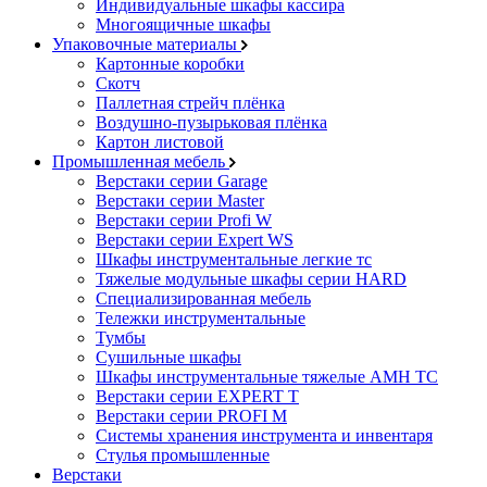
Индивидуальные шкафы кассира
Многоящичные шкафы
Упаковочные материалы
Картонные коробки
Скотч
Паллетная стрейч плёнка
Воздушно-пузырьковая плёнка
Картон листовой
Промышленная мебель
Верстаки серии Garage
Верстаки серии Master
Верстаки серии Profi W
Верстаки серии Expert WS
Шкафы инструментальные легкие тс
Тяжелые модульные шкафы серии HARD
Cпециализированная мебель
Тележки инструментальные
Тумбы
Cушильные шкафы
Шкафы инструментальные тяжелые AMH TC
Верстаки серии EXPERT T
Верстаки серии PROFI M
Системы хранения инструмента и инвентаря
Стулья промышленные
Верстаки