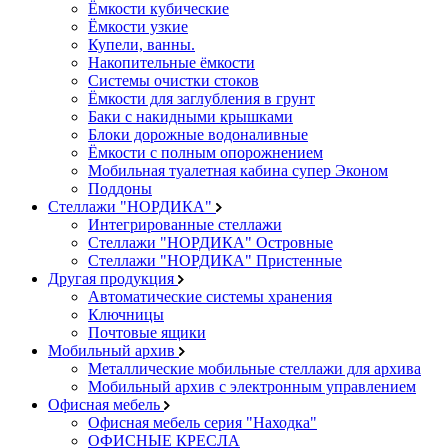
Ёмкости кубические
Ёмкости узкие
Купели, ванны.
Накопительные ёмкости
Системы очистки стоков
Ёмкости для заглубления в грунт
Баки с накидными крышками
Блоки дорожные водоналивные
Ёмкости с полным опорожнением
Мобильная туалетная кабина супер Эконом
Поддоны
Стеллажи "НОРДИКА"
Интегрированные стеллажи
Стеллажи "НОРДИКА" Островные
Стеллажи "НОРДИКА" Пристенные
Другая продукция
Автоматические системы хранения
Ключницы
Почтовые ящики
Мобильный архив
Металлические мобильные стеллажи для архива
Мобильный архив с электронным управлением
Офисная мебель
Офисная мебель серия "Находка"
ОФИСНЫЕ КРЕСЛА