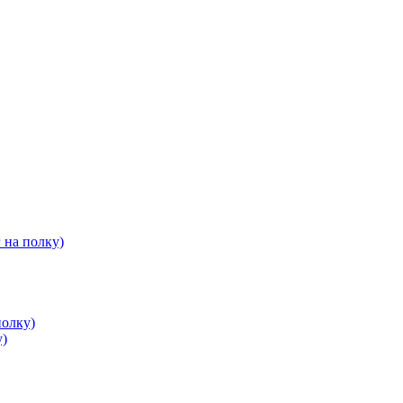
 на полку)
полку)
у)