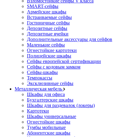
Взломостойкие сейфы V класса
SMART-сейфы
Армейские шкафы
Встраиваемые сейфы
Гостиничные сейфы
Депозитные сейфы
Депозитные ячейки
Дополнительные аксессуары для сейфов
Маленькие сейфы
Огнестойкие картотеки
Полицейские шкафы
Сейфы европейской сертификации
Сейфы с кодовым замком
Сейфы-шкафы
Темпокассы
Эксклюзивные сейфы
Металлическая мебель
Шкафы для офиса
Бухгалтерские шкафы
Шкафы для раздевалок (локеры)
Картотеки
Шкафы универсальные
Огнестойкие шкафы
Тумбы мобильные
Абонентские шкафы