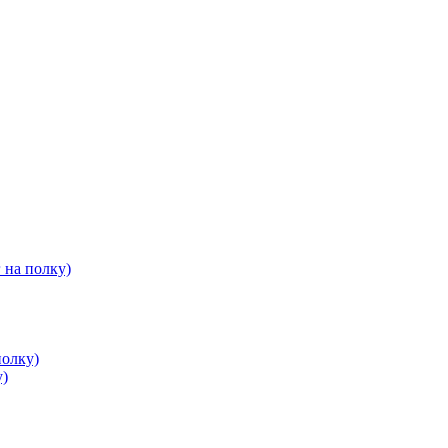
 на полку)
полку)
у)