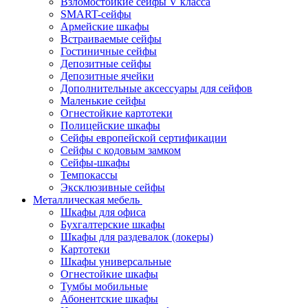
Взломостойкие сейфы V класса
SMART-сейфы
Армейские шкафы
Встраиваемые сейфы
Гостиничные сейфы
Депозитные сейфы
Депозитные ячейки
Дополнительные аксессуары для сейфов
Маленькие сейфы
Огнестойкие картотеки
Полицейские шкафы
Сейфы европейской сертификации
Сейфы с кодовым замком
Сейфы-шкафы
Темпокассы
Эксклюзивные сейфы
Металлическая мебель
Шкафы для офиса
Бухгалтерские шкафы
Шкафы для раздевалок (локеры)
Картотеки
Шкафы универсальные
Огнестойкие шкафы
Тумбы мобильные
Абонентские шкафы