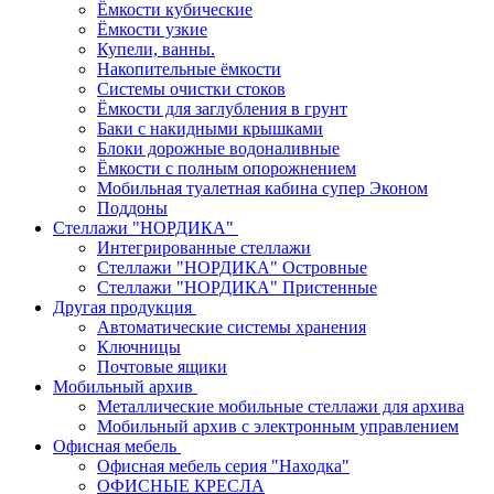
Ёмкости кубические
Ёмкости узкие
Купели, ванны.
Накопительные ёмкости
Системы очистки стоков
Ёмкости для заглубления в грунт
Баки с накидными крышками
Блоки дорожные водоналивные
Ёмкости с полным опорожнением
Мобильная туалетная кабина супер Эконом
Поддоны
Стеллажи "НОРДИКА"
Интегрированные стеллажи
Стеллажи "НОРДИКА" Островные
Стеллажи "НОРДИКА" Пристенные
Другая продукция
Автоматические системы хранения
Ключницы
Почтовые ящики
Мобильный архив
Металлические мобильные стеллажи для архива
Мобильный архив с электронным управлением
Офисная мебель
Офисная мебель серия "Находка"
ОФИСНЫЕ КРЕСЛА