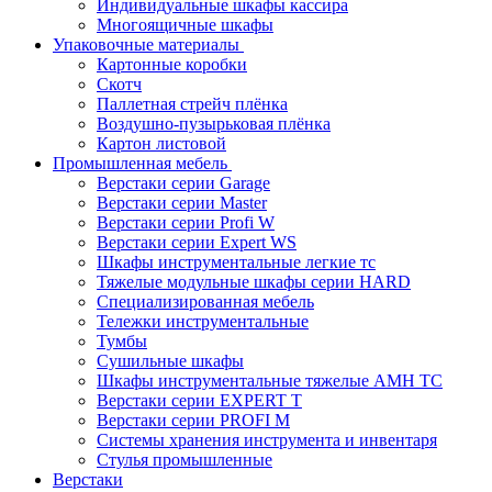
Индивидуальные шкафы кассира
Многоящичные шкафы
Упаковочные материалы
Картонные коробки
Скотч
Паллетная стрейч плёнка
Воздушно-пузырьковая плёнка
Картон листовой
Промышленная мебель
Верстаки серии Garage
Верстаки серии Master
Верстаки серии Profi W
Верстаки серии Expert WS
Шкафы инструментальные легкие тс
Тяжелые модульные шкафы серии HARD
Cпециализированная мебель
Тележки инструментальные
Тумбы
Cушильные шкафы
Шкафы инструментальные тяжелые AMH TC
Верстаки серии EXPERT T
Верстаки серии PROFI M
Системы хранения инструмента и инвентаря
Стулья промышленные
Верстаки